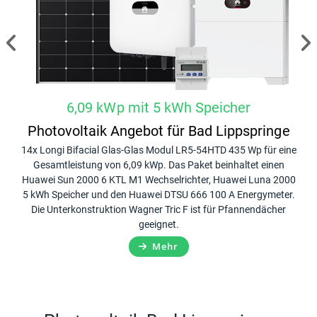
6,09 kWp mit 5 kWh Speicher
ge
Photovoltaik Angebot für Bad Lippspringe
P
ack
14x Longi Bifacial Glas-Glas Modul LR5-54HTD 435 Wp für eine
20x
10
Gesamtleistung von 6,09 kWp. Das Paket beinhaltet einen
G
er,
Huawei Sun 2000 6 KTL M1 Wechselrichter, Huawei Luna 2000
Hua
n
5 kWh Speicher und den Huawei DTSU 666 100 A Energymeter.
Die Unterkonstruktion Wagner Tric F ist für Pfannendächer
Ene
geeignet.
Mehr