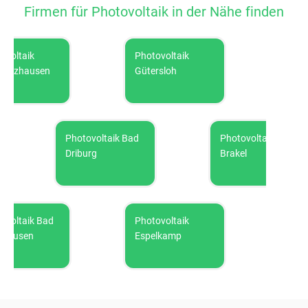
Firmen für Photovoltaik in der Nähe finden
ltaik
Photovoltaik
Photovo
lzhausen
Gütersloh
Photovoltaik Bad
Photovoltaik
Driburg
Brakel
ltaik Bad
Photovoltaik
Photovol
usen
Espelkamp