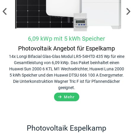
6,09 kWp mit 5 kWh Speicher
Photovoltaik Angebot für Espelkamp
ack
14x Longi Bifacial Glas-Glas Modul LR5-54HTD 435 Wp für eine
20x
10
Gesamtleistung von 6,09 kWp. Das Paket beinhaltet einen
G
er,
Huawei Sun 2000 6 KTL M1 Wechselrichter, Huawei Luna 2000
Hua
n
5 kWh Speicher und den Huawei DTSU 666 100 A Energymeter.
Die Unterkonstruktion Wagner Tric F ist für Pfannendächer
Ene
geeignet.
Mehr
Photovoltaik Espelkamp