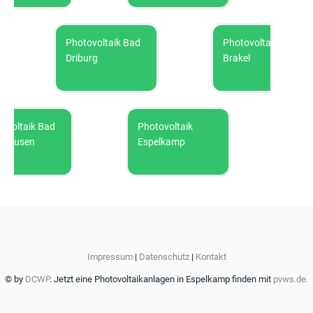
Photovoltaik Bad
Photovoltaik
Driburg
Brakel
ltaik Bad
Photovoltaik
Photovo
usen
Espelkamp
Impressum
|
Datenschutz
|
Kontakt
© by
DCWP
. Jetzt eine Photovoltaikanlagen in Espelkamp finden mit
pvws.de.