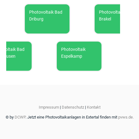
Photovoltaik Bad
Photovoltaik
Driburg
Brakel
ltaik Bad
Photovoltaik
Photovo
usen
Espelkamp
Impressum
|
Datenschutz
|
Kontakt
© by
DCWP
. Jetzt eine Photovoltaikanlagen in Extertal finden mit
pvws.de.