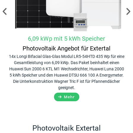
6,09 kWp mit 5 kWh Speicher
Photovoltaik Angebot für Extertal
ack
14x Longi Bifacial Glas-Glas Modul LR5-54HTD 435 Wp für eine
20x
10
Gesamtleistung von 6,09 kWp. Das Paket beinhaltet einen
G
er,
Huawei Sun 2000 6 KTL M1 Wechselrichter, Huawei Luna 2000
Hua
n
5 kWh Speicher und den Huawei DTSU 666 100 A Energymeter.
Die Unterkonstruktion Wagner Tric F ist für Pfannendächer
Ene
geeignet.
Mehr
Photovoltaik Extertal