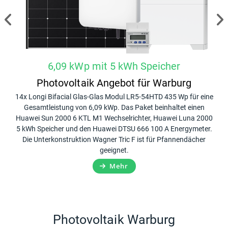
6,09 kWp mit 5 kWh Speicher
Photovoltaik Angebot für Warburg
ack
14x Longi Bifacial Glas-Glas Modul LR5-54HTD 435 Wp für eine
20x
10
Gesamtleistung von 6,09 kWp. Das Paket beinhaltet einen
G
er,
Huawei Sun 2000 6 KTL M1 Wechselrichter, Huawei Luna 2000
Hua
n
5 kWh Speicher und den Huawei DTSU 666 100 A Energymeter.
Die Unterkonstruktion Wagner Tric F ist für Pfannendächer
Ene
geeignet.
Mehr
Photovoltaik Warburg