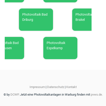
Photovoltaik Bad
Photovoltaik
Driburg
Brakel
ltaik Bad
Photovoltaik
Photovo
usen
Espelkamp
Impressum
|
Datenschutz
|
Kontakt
© by
DCWP
. Jetzt eine Photovoltaikanlagen in Warburg finden mit
pvws.de.