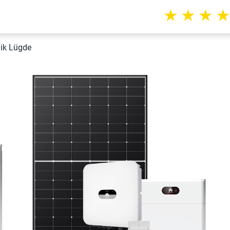
★
★
★
aik Lügde