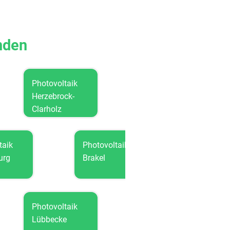
inden
Photovoltaik
Photovoltaik
Herzebrock-
Langenberg
Clarholz
hotovoltaik
Photovoltaik
ad Driburg
Brakel
Photovoltaik
Photovoltaik
Lübbecke
Minden