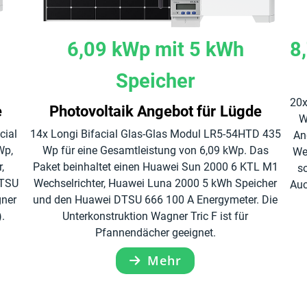
6,09 kWp mit 5 kWh
8
Speicher
20x
e
Photovoltaik Angebot für Lügde
W
cial
14x Longi Bifacial Glas-Glas Modul LR5-54HTD 435
An
Wp,
Wp für eine Gesamtleistung von 6,09 kWp. Das
We
,
Paket beinhaltet einen Huawei Sun 2000 6 KTL M1
s
DTSU
Wechselrichter, Huawei Luna 2000 5 kWh Speicher
Auc
gner
und den Huawei DTSU 666 100 A Energymeter. Die
).
Unterkonstruktion Wagner Tric F ist für
Pfannendächer geeignet.
Mehr