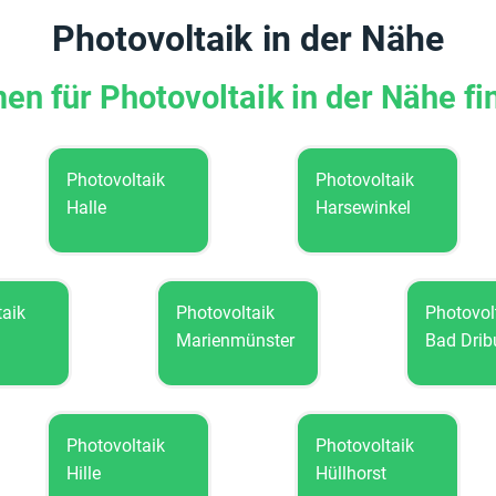
Photovoltaik in der Nähe
en für Photovoltaik in der Nähe f
Photovoltaik
Photovoltaik
Halle
Harsewinkel
otovoltaik
Photovoltaik
P
öxter
Marienmünster
B
Photovoltaik
Photovoltaik
Hille
Hüllhorst