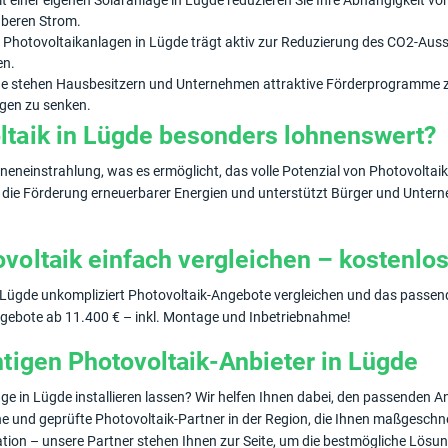
 einer eigenen Solaranlage in Lügde reduzieren Sie Ihre Abhängigkeit v
uberen Strom.
 Photovoltaikanlagen in Lügde trägt aktiv zur Reduzierung des CO2-Ausst
en.
de stehen Hausbesitzern und Unternehmen attraktive Förderprogramme z
agen zu senken.
ltaik in Lügde besonders lohnenswert?
neneinstrahlung, was es ermöglicht, das volle Potenzial von Photovolta
r die Förderung erneuerbarer Energien und unterstützt Bürger und Untern
voltaik einfach vergleichen – kostenlos
 Lügde unkompliziert Photovoltaik-Angebote vergleichen und das passende
ebote ab 11.400 € – inkl. Montage und Inbetriebnahme!
htigen Photovoltaik-Anbieter in Lügde
e in Lügde installieren lassen? Wir helfen Ihnen dabei, den passenden An
ene und geprüfte Photovoltaik-Partner in der Region, die Ihnen maßgesch
tion – unsere Partner stehen Ihnen zur Seite, um die bestmögliche Lösung