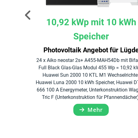
 kWh
10,92 kWp mit 10 kWh
Speicher
r Lügde
Photovoltaik Angebot für Lügd
 mit Bifacial
24 x Aiko neostar 2s+ A455-MAH54Db mit Bifa
 Fullblack =
Full Black Glas-Glas Modul 455 Wp = 10,92 k
0 KTL M1
Huawei Sun 2000 10 KTL M1 Wechselrichter
kWh Speicher,
Huawei Luna 2000 10 kWh Speicher, Huawei 
ymeter,
666 100 A Energymeter, Unterkonstruktion Wa
erkonstruktion
Tric F (Unterkonstruktion für Pfannendächer
Mehr