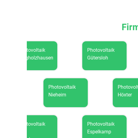
Firm
Photovoltaik
Photovoltaik
Borgholzhausen
Gütersloh
otovoltaik
Photovoltaik
Ph
einheim
Nieheim
H
Photovoltaik
Photovoltaik
Bad
Espelkamp